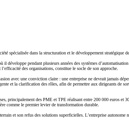
ciété spécialisée dans la structuration et le développement stratégiqu
 où il développe pendant plusieurs années des systèmes d’automatisation 
 l’efficacité des organisations, constitue le socle de son approche.
Evasion avec une conviction claire : une entreprise ne devrait jamais dépe
gente et la clarification des rôles, afin de permettre aux dirigeants de so
, principalement des PME et TPE réalisant entre 200 000 euros et 30 mil
idère comme le premier levier de transformation durable.
ain et son refus des solutions superficielles. L’entreprise autonome n’es