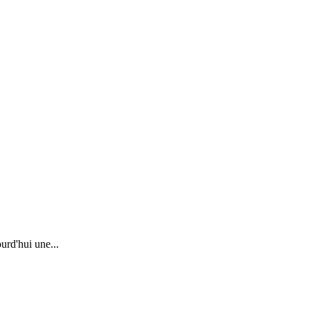
ourd'hui une
...